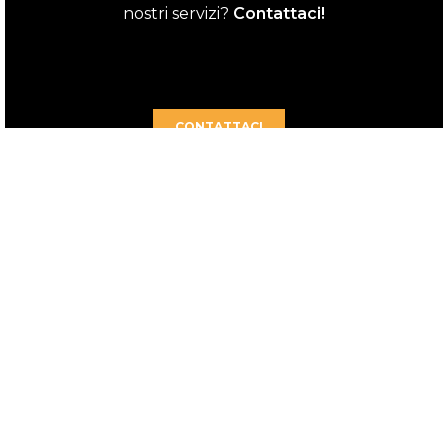
nostri servizi?
Contattaci!
CONTATTACI
Opportunità di dare nuovo valore a scorte e
surplus di prodotti trasformandole in investimenti
pubblicitari su tutti i principali media.